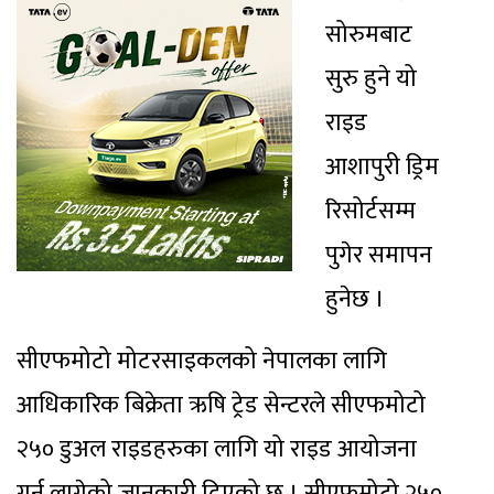
सोरुमबाट
सुरु हुने यो
राइड
आशापुरी ड्रिम
रिसोर्टसम्म
पुगेर समापन
हुनेछ ।
सीएफमोटो मोटरसाइकलको नेपालका लागि
आधिकारिक बिक्रेता ऋषि ट्रेड सेन्टरले सीएफमोटो
२५० डुअल राइडहरुका लागि यो राइड आयोजना
गर्न लागेको जानकारी दिएको छ । सीएफमोटो २५०