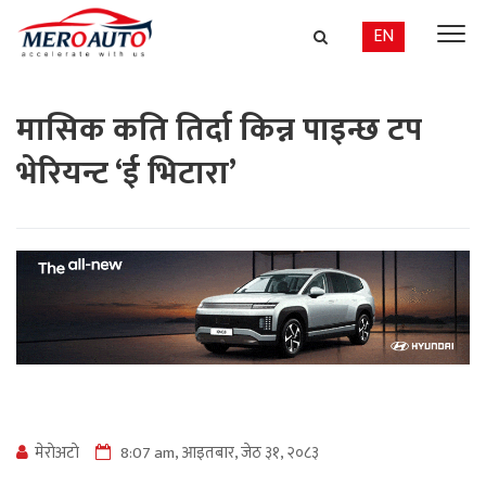
EN
मासिक कति तिर्दा किन्न पाइन्छ टप
भेरियन्ट ‘ई भिटारा’
मेराेअटाे
8:07 am, आइतबार, जेठ ३१, २०८३