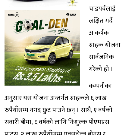
चाडपर्वलाई
लक्षित गर्दै
आकर्षक
ग्राहक योजना
सार्वजनिक
गरेको हो ।
कम्पनीका
अनुसार यस योजना अन्तर्गत ग्राहकले ६ लाख
रुपैयाँसम्म नगद छुट पाउने छन् । साथै, १ वर्षको
सवारी बीमा, ६ वर्षको लागि निःशुल्क पीएमएस
पाट्र्स, २ लाख रुपैयाँसम्म एक्सचेन्ज बोनस र