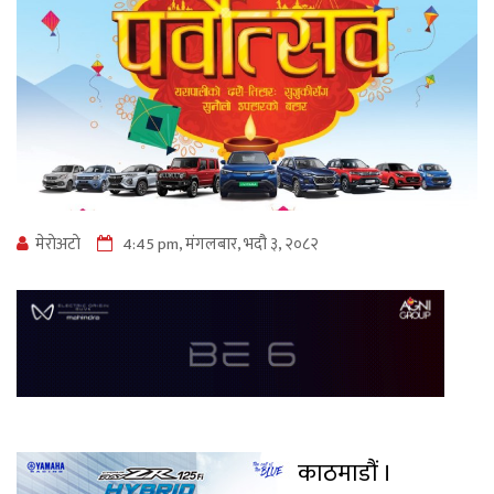
मेराेअटाे
4:45 pm, मंगलबार, भदौ ३, २०८२
काठमाडौं ।