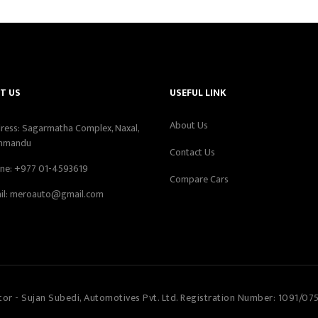
T US
USEFUL LINK
About Us
ress: Sagarmatha Complex, Naxal,
hmandu
Contact Us
ne:
+977 01-4593619
Compare Cars
il:
meroauto@gmail.com
tor - Sujan Subedi, Automotives Pvt. Ltd. Registration Number: 1091/07