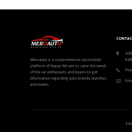
CONTAC
Add
Kat
Meroauto is a comprehensive automobile
platform of Nepal. We aim to cater the needs
Pho
of the car enthusiasts and buyers to get
information regarding auto brands, launches,
Ema
and events.
Edi