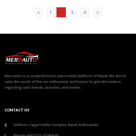
«
1
3
4
»
2
Meroauto is a comprehensive automobile platform of Nepal. We aim to
cater the needs of the car enthusiasts and buyers to get information
regarding auto brands, launches, and events.
CONTACT US
Address: Sagarmatha Complex, Naxal, Kathmandu
Phone:
+977 01-4593619