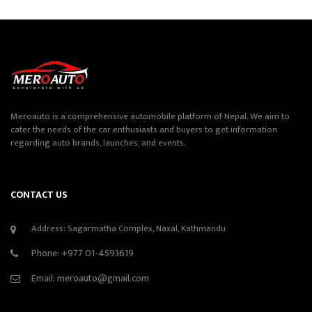
Meroauto is a comprehensive automobile platform of Nepal. We aim to
cater the needs of the car enthusiasts and buyers to get information
regarding auto brands, launches, and events.
CONTACT US
Address: Sagarmatha Complex, Naxal, Kathmandu
Phone:
+977 01-4593619
Email:
meroauto@gmail.com