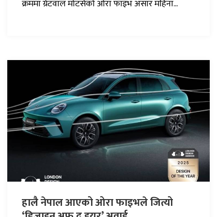
क्रममा ग्रेटवाल मोटर्सको ओरा फाइभ असार महिना...
हालै नेपाल आएको ओरा फाइभले जित्यो
‘डिजाइन अफ द इयर’ अवार्ड