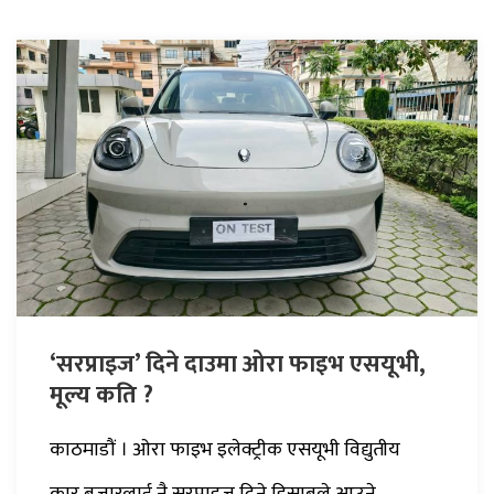
‘सरप्राइज’ दिने दाउमा ओरा फाइभ एसयूभी,
मूल्य कति ?
काठमाडौं । ओरा फाइभ इलेक्ट्रीक एसयूभी विद्युतीय
कार बजारलाई नै सरप्राइज दिने हिसाबले आउने