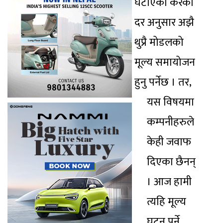
घटाएको करका
दर अनुसार अझै
थुप्रै मोडलको
मूल्य समायोजन
हुनु पर्नेछ । तर,
यस विषयमा
कम्पनीहरुले
केही जवाफ
दिएका छैनन्
। आज हामी
त्यहि मूल्य
घट्नु पर्ने