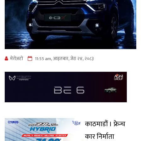
मेराेअटाे
11:55 am, आइतबार, जेठ २४, २०८३
काठमाडौं । फ्रेन्च
कार निर्माता