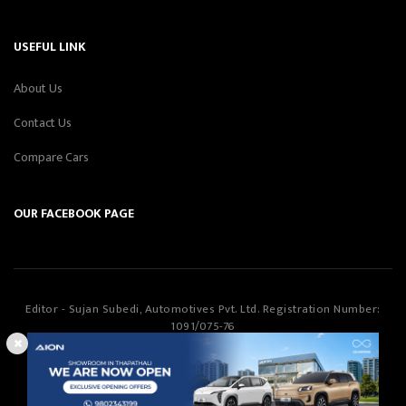
USEFUL LINK
About Us
Contact Us
Compare Cars
OUR FACEBOOK PAGE
Editor - Sujan Subedi, Automotives Pvt. Ltd. Registration Number:
1091/075-76
Automotives Pvt. Ltd
©Copyright
2026
All Rights Reserved.
Smartway Learning Technologies
Designed & Developed by