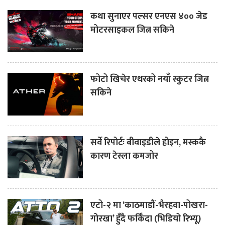
कथा सुनाएर पल्सर एनएस ४०० जेड
मोटरसाइकल जित्न सकिने
फोटो खिचेर एथरको नयाँ स्कुटर जित्न
सकिने
सर्वे रिपोर्टः बीवाइडीले होइन, मस्ककै
कारण टेस्ला कमजोर
एटो-२ मा ‘काठमाडौं-भैरहवा-पोखरा-
गोरखा’ हुँदै फर्किँदा (भिडियो रिभ्यू)