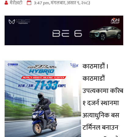
मेराेअटाे
3:47 pm, मंगलबार, असार ९, २०८३
काठमाडौं ।
काठमाडौं
उपत्यकामा करिब
१ दजर्न स्थानमा
अत्याधुनिक बस
टर्मिनल बनाउन