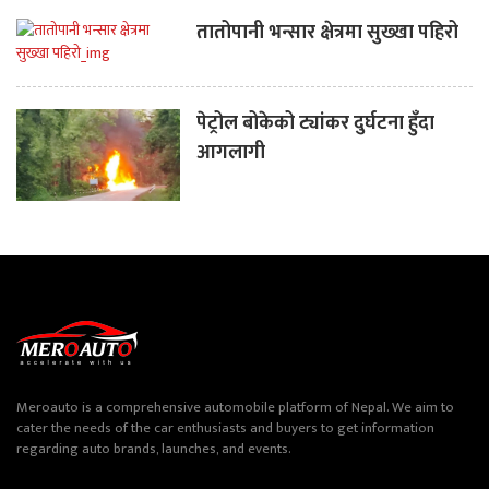
तातोपानी भन्सार क्षेत्रमा सुख्खा पहिरो
पेट्रोल बोकेको ट्यांकर दुर्घटना हुँदा
आगलागी
Meroauto is a comprehensive automobile platform of Nepal. We aim to
cater the needs of the car enthusiasts and buyers to get information
regarding auto brands, launches, and events.