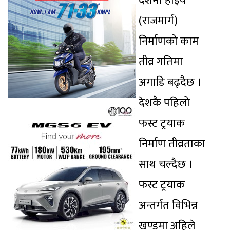
देशमा हाइवे
(राजमार्ग)
निर्माणको काम
तीव्र गतिमा
अगाडि बढ्दैछ ।
देशकै पहिलो
फस्ट ट्रयाक
निर्माण तीव्रताका
साथ चल्दैछ ।
फस्ट ट्रयाक
अन्तर्गत विभिन्न
खण्डमा अहिले