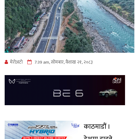
मेराेअटाे
7:39 am, सोमबार, वैशाख २१, २०८३
काठमाडौं ।