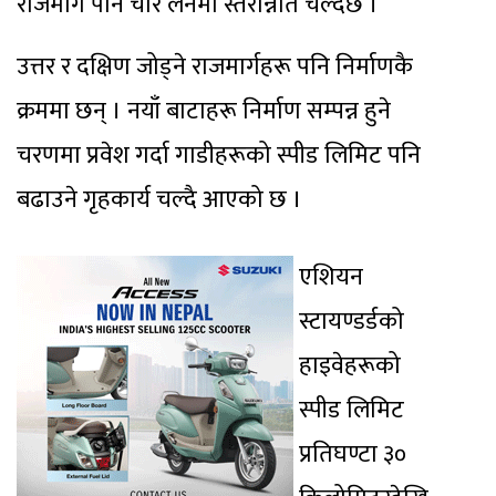
राजमार्ग पनि चार लेनमा स्तरोन्नति चल्दैछ ।
उत्तर र दक्षिण जोड्ने राजमार्गहरू पनि निर्माणकै
क्रममा छन् । नयाँ बाटाहरू निर्माण सम्पन्न हुने
चरणमा प्रवेश गर्दा गाडीहरूको स्पीड लिमिट पनि
बढाउने गृहकार्य चल्दै आएको छ ।
एशियन
स्टायण्डर्डको
हाइवेहरूको
स्पीड लिमिट
प्रतिघण्टा ३०