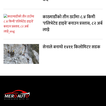
काठमाडौंको तीन ठाउँमा ८.४ किमी
‘एलिभेटेड हाइवे’ बनाउन प्रस्ताव, ८२ अर्ब
लाग्ने
सेनाले बनायो १४११ किलोमिटर सडक