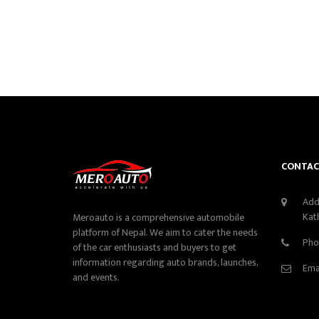
CONTAC
Add
Kat
Meroauto is a comprehensive automobile
platform of Nepal. We aim to cater the needs
Pho
of the car enthusiasts and buyers to get
information regarding auto brands, launches,
Ema
and events.