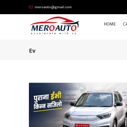
meroauto@gmail.com
HOME
C
Ev