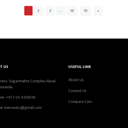
2
3
18
19
»
1
…
T US
USEFUL LINK
About Us
ress: Sagarmatha Complex, Naxal,
hmandu
Contact Us
ne:
+977 01-4593619
Compare Cars
il:
meroauto@gmail.com