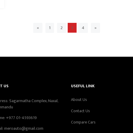
«
1
2
4
»
3
T US
USEFUL LINK
About Us
ress: Sagarmatha Complex, Naxal,
hmandu
Contact Us
ne:
+977 01-4593619
Compare Cars
il:
meroauto@gmail.com