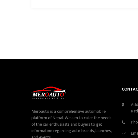
CONTAC
Add
Kat
Meroauto is a comprehensive automobile
platform of Nepal. We aim to cater the needs
Pho
of the car enthusiasts and buyers to get
information regarding auto brands, launches,
Ema
and events.