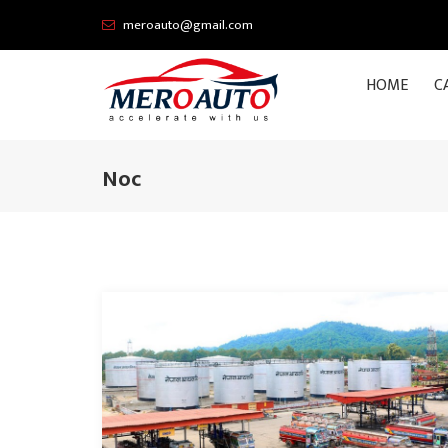
meroauto@gmail.com
HOME
C
Noc