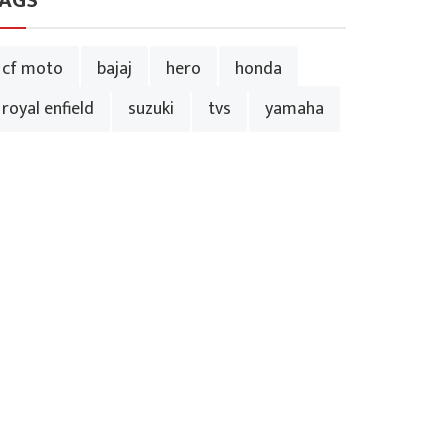
AGS
cf moto
bajaj
hero
honda
royal enfield
suzuki
tvs
yamaha