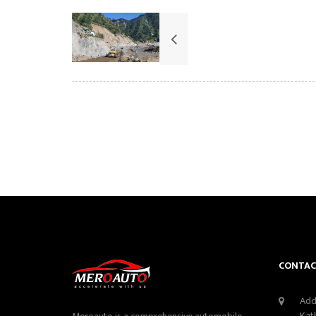
CONTAC
Add
Kat