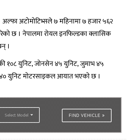
ो छ । अल्फा अटोमोटिभ्सले ७ महिनामा ७ हजार ५६२
ेको छ । नेपालमा रोयल इनफिल्डका क्लासिक
न् ।
जुकी १०८ युनिट, जोनसेन ४५ युनिट, जुमाभ ४५
्डका ४० युनिट मोटरसाइकल आयात भएको छ ।
Select Model
FIND VEHICLE