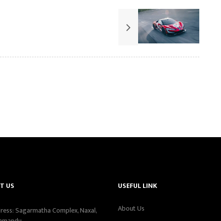
T US
USEFUL LINK
About Us
ress: Sagarmatha Complex, Naxal,
hmandu