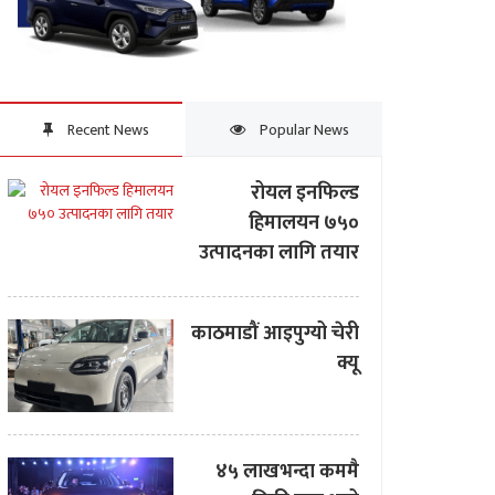
Recent News
Popular News
रोयल इनफिल्ड
हिमालयन ७५०
उत्पादनका लागि तयार
काठमाडौं आइपुग्यो चेरी
क्यू
४५ लाखभन्दा कममै