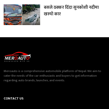
बसले ठक्कर दिँदा सुनकोशी नदीमा
खस्यो कार
Meroauto is a comprehensive automobile platform of Nepal. We aim to
cater the needs of the car enthusiasts and buyers to get information
regarding auto brands, launches, and events.
CONTACT US