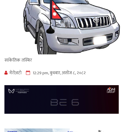
सांकेतिक तस्बिर
मेराेअटाे
12:29 pm, बुधबार, असोज ८, २०८२