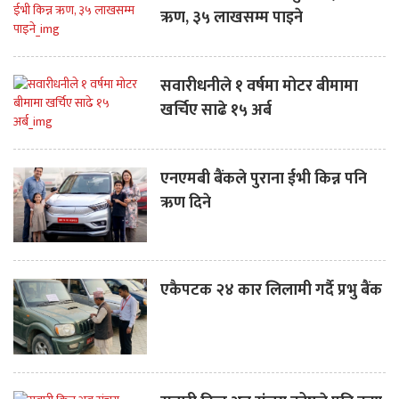
ऋण, ३५ लाखसम्म पाइने
सवारीधनीले १ वर्षमा मोटर बीमामा
खर्चिए साढे १५ अर्ब
एनएमबी बैंकले पुराना ईभी किन्न पनि
ऋण दिने
एकैपटक २४ कार लिलामी गर्दै प्रभु बैंक