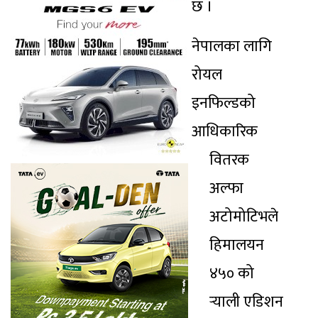
छ ।
नेपालका लागि
रोयल
इनफिल्डको
आधिकारिक
वितरक
अल्फा
अटोमोटिभले
हिमालयन
४५० को
र्‍याली एडिशन