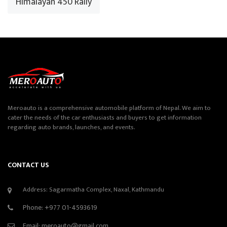
Himalayan 450 Rally
Meroauto is a comprehensive automobile platform of Nepal. We aim to
cater the needs of the car enthusiasts and buyers to get information
regarding auto brands, launches, and events.
CONTACT US
Address: Sagarmatha Complex, Naxal, Kathmandu
Phone:
+977 01-4593619
Email:
meroauto@gmail.com