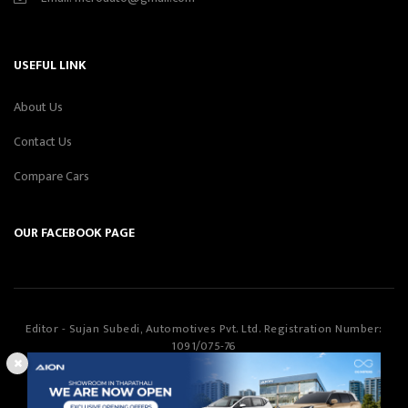
USEFUL LINK
About Us
Contact Us
Compare Cars
OUR FACEBOOK PAGE
Editor - Sujan Subedi, Automotives Pvt. Ltd. Registration Number:
1091/075-76
Automotives Pvt. Ltd
©Copyright
2026
All Rights Reserved.
Smartway Learning Technologies
Designed & Developed by