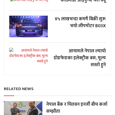
काठमाडौं आइपुग्यो चेरी क्यू
४५ लाखभन्दा कममै बिक्री सुरू
भयो लीपमोटर B03X
आयामले नेपाल ल्यायो
डोङफेङका इलेक्ट्रीक बस, मूल्य
सस्तो हुने
RELATED NEWS
नेपाल बैंक र चितवन इनर्जी बीच कर्जा
सम्झौता