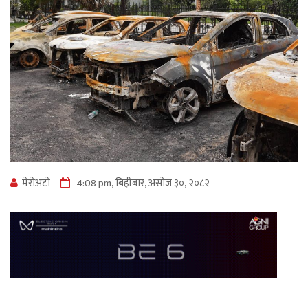
मेराेअटाे
4:08 pm, बिहीबार, असोज ३०, २०८२