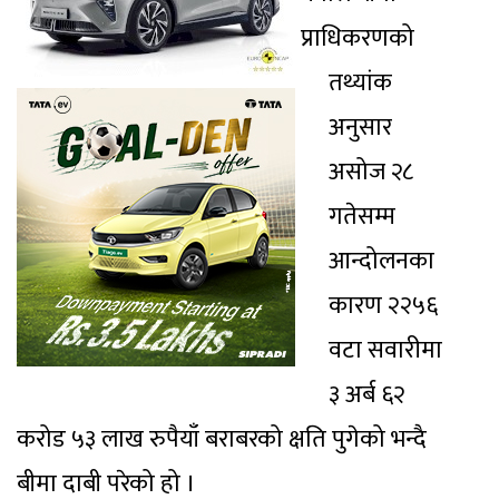
प्राधिकरणको
तथ्यांक
अनुसार
असोज २८
गतेसम्म
आन्दोलनका
कारण २२५६
वटा सवारीमा
३ अर्ब ६२
करोड ५३ लाख रुपैयाँ बराबरको क्षति पुगेको भन्दै
बीमा दाबी परेको हो ।