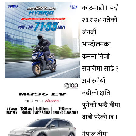
काठमाडौं । भदौ
२३ र २४ गतेको
जेनजी
आन्दोलनका
क्रममा निजी
सवारीमा साढे ३
अर्ब रुपैयाँ
बढीको क्षति
पुगेको भन्दै बीमा
दाबी परेको छ ।
नेपाल बीमा