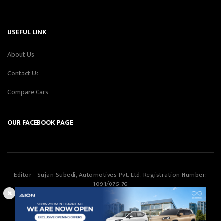
USEFUL LINK
About Us
Contact Us
Compare Cars
OUR FACEBOOK PAGE
Editor - Sujan Subedi, Automotives Pvt. Ltd. Registration Number:
1091/075-76
Automotives Pvt. Ltd
©Copyright
2026
All Rights Reserved.
Smartway Learning Technologies
Designed & Developed by