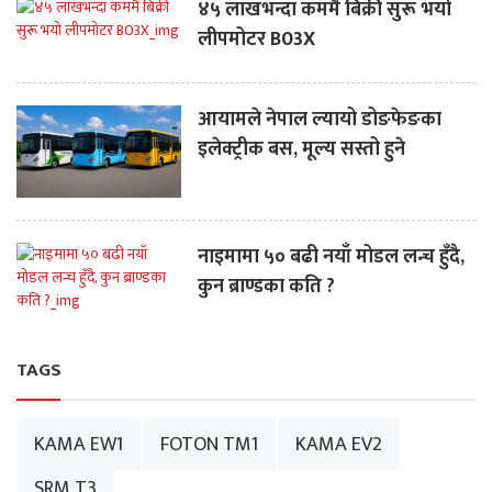
४५ लाखभन्दा कममै बिक्री सुरू भयो
लीपमोटर B03X
आयामले नेपाल ल्यायो डोङफेङका
इलेक्ट्रीक बस, मूल्य सस्तो हुने
नाइमामा ५० बढी नयाँ मोडल लन्च हुँदै,
कुन ब्राण्डका कति ?
TAGS
KAMA EW1
FOTON TM1
KAMA EV2
SRM T3