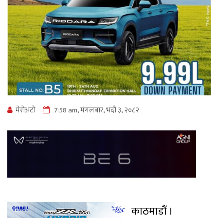
मेराेअटाे
7:58 am, मंगलबार, भदौ ३, २०८२
काठमाडौं ।