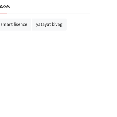
AGS
smart lisence
yatayat bivag