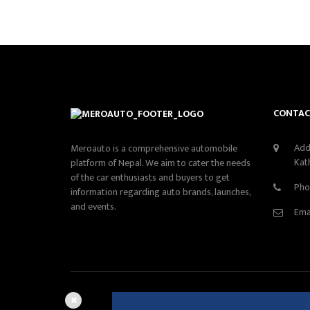
CONTAC
Add
Meroauto is a comprehensive automobile
Kat
platform of Nepal. We aim to cater the needs
of the car enthusiasts and buyers to get
Pho
information regarding auto brands, launches,
and events.
Ema
Edi