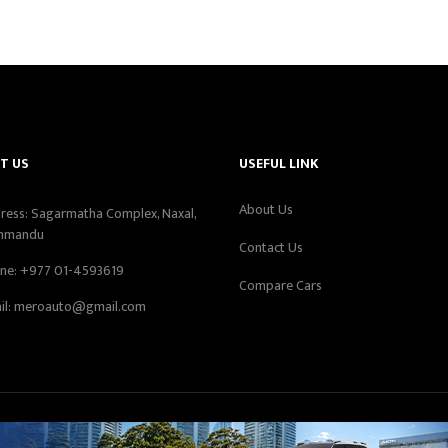
T US
USEFUL LINK
About Us
ress: Sagarmatha Complex, Naxal,
hmandu
Contact Us
ne:
+977 01-4593619
Compare Cars
il:
meroauto@gmail.com
tor - Sujan Subedi, Automotives Pvt. Ltd. Registration Number: 1091/07