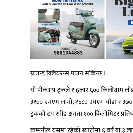
ग्राउन्ड क्लियरेन्स पाउन सकिन्छ ।
यो पीकअप ट्रकले १ हजार ६०० किलोग्राम लोड
३१०० एमएम लामो, १६८० एमएम चौडा र ३७० ए
ट्रकको टप स्पीड क्षमता १०० किलोमिटर प्रतिघ
कम्पनीले यसमा रहेको ब्याट्रीमा ६ वर्ष वा ३