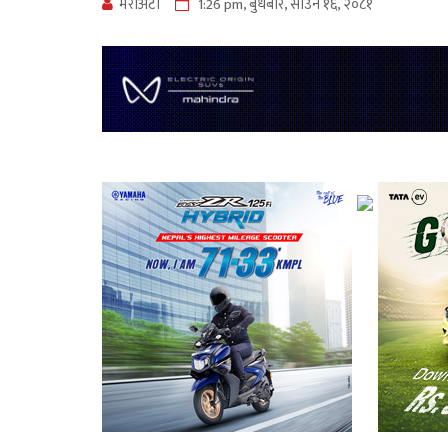
मेराेअटाे
1:26 pm, बुधबार, साउन १६, २०८१