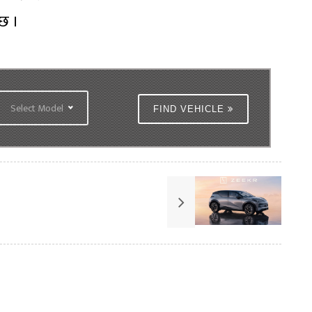
 छ ।
Select Model
FIND VEHICLE