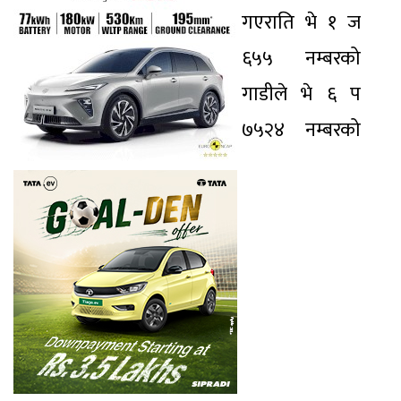
गएराति भे १ ज
६५५ नम्बरको
गाडीले भे ६ प
७५२४ नम्बरको