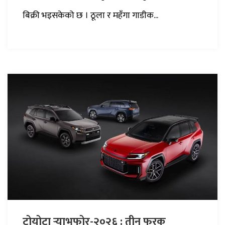
बिक्री भइसकेको छ । ठूला र महँगा गाडीक...
टोयोटा र्‍याभफोर-२०२६ : तीन फरक