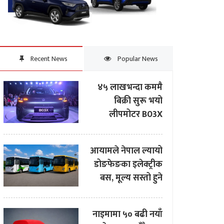
Recent News
Popular News
४५ लाखभन्दा कममै
बिक्री सुरू भयो
लीपमोटर B03X
आयामले नेपाल ल्यायो
डोङफेङका इलेक्ट्रीक
बस, मूल्य सस्तो हुने
नाइमामा ५० बढी नयाँ