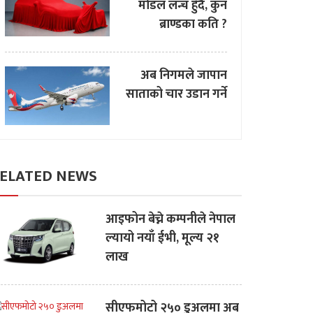
मोडल लन्च हुँदै, कुन
ब्राण्डका कति ?
अब निगमले जापान
साताको चार उडान गर्ने
ELATED NEWS
आइफोन बेच्ने कम्पनीले नेपाल
ल्यायो नयाँ ईभी, मूल्य २१
लाख
सीएफमोटो २५० डुअलमा अब