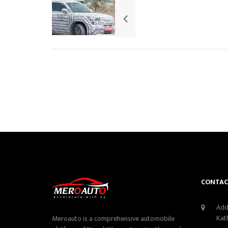
CONTAC
Add
Kat
Meroauto is a comprehensive automobile