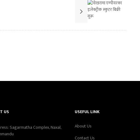
T US
USEFUL LINK
About Us
ress: Sagarmatha Complex, Naxal,
hmandu
Contact Us