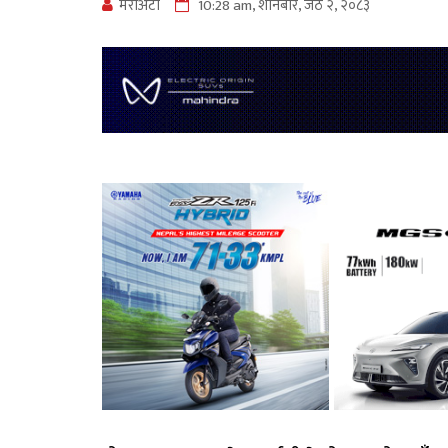
मेराेअटाे
10:28 am, शनिबार, जेठ २, २०८३