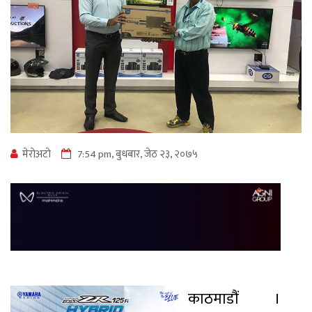
मेराेअटाे
7:54 pm, बुधबार, जेठ २३, २०७५
काठमाडौं ।