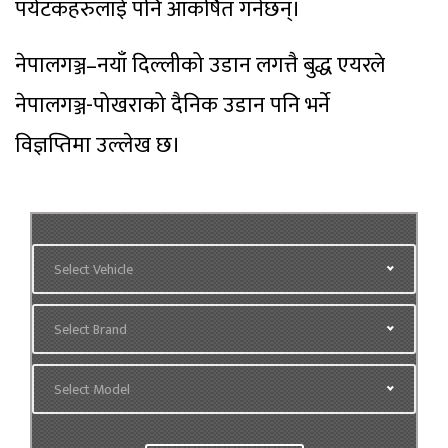
पर्यटकहरुलाई पनि आकर्षित गर्नेछन्।
नेपालगञ्ज–नयाँ दिल्लीको उडान लगत्तै बुद्ध एयरले
नेपालगञ्ज-पोखराको दैनिक उडान पनि भर्ने
विज्ञप्तिमा उल्लेख छ।
Select Vehicle
Select Brand
Select Model