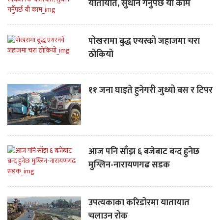
यातायात, सुधार्न गर्नुैपर्छ यी काम
पोखरामा बुद्ध एयरको जहाजमा चरा
ठोकियो
११ जना घाइते हुनेगरी जुध्यो बस र टिपर
आज पनि साँझ ६ बजेबाट बन्द हुनेछ
मुग्लिन-नारायणगढ सडक
उपत्यकाका करिडोरमा यातायात
चलाउन रोक