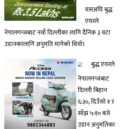
यसअघि बुद्ध
एयरले
नेपालगन्जबाट नयाँ दिल्लीका लागि दैनिक ३ वटा
उडानकालागि अनुमति मागेको थियो।
बुद्ध एयरले
नेपालगन्जबाट
दिल्ली बिहान
६:३०, दिउँसो १ र
साँझ ५:१० बजे
उडान अनुमतिका