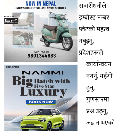
सवारीधनीले
इम्बोस्ड नम्बर
प्लेटको महत्व
नबुझ्नु,
प्रदेशहरूले
कार्यान्वयन
नगर्नु, महँगो
हुनु,
गुणस्तरमा
प्रश्न उठ्नु,
जडान भएको