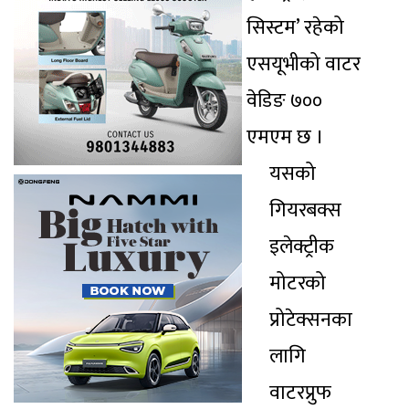
सिस्टम’ रहेको
एसयूभीको वाटर
वेडिङ ७००
एमएम छ ।
यसको
गियरबक्स
इलेक्ट्रीक
मोटरको
प्रोटेक्सनका
लागि
वाटरप्रुफ