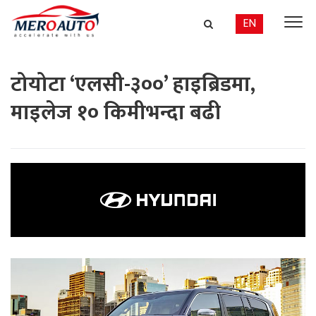
EN
टोयोटा ‘एलसी-३००’ हाइब्रिडमा,
माइलेज १० किमीभन्दा बढी