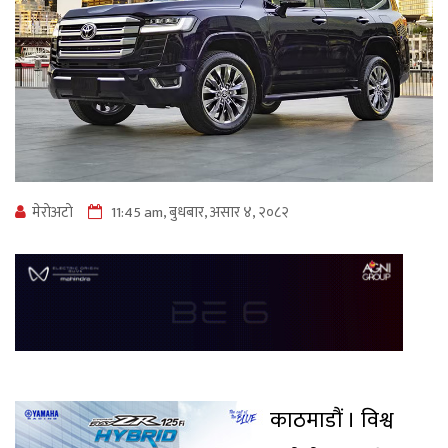
मेराेअटाे
11:45 am, बुधबार, असार ४, २०८२
काठमाडौं । विश्व