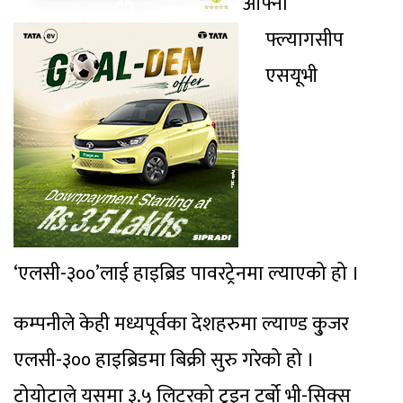
आफ्नो
फ्ल्यागसीप
एसयूभी
‘एलसी-३००’लाई हाइब्रिड पावरट्रेनमा ल्याएको हो ।
कम्पनीले केही मध्यपूर्वका देशहरुमा ल्याण्ड कु्जर
एलसी-३०० हाइब्रिडमा बिक्री सुरु गरेको हो ।
टोयोटाले यसमा ३.५ लिटरको टुइन टर्बो भी-सिक्स