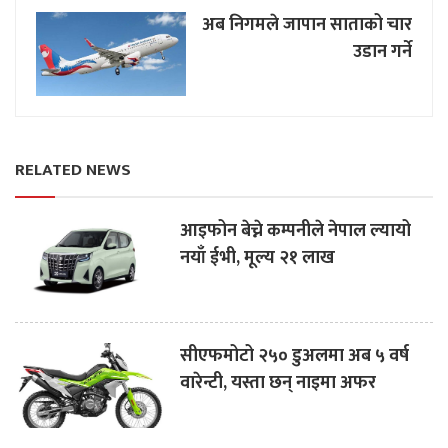
अब निगमले जापान साताको चार
उडान गर्ने
RELATED NEWS
आइफोन बेच्ने कम्पनीले नेपाल ल्यायो
नयाँ ईभी, मूल्य २१ लाख
सीएफमोटो २५० डुअलमा अब ५ वर्ष
वारेन्टी, यस्ता छन् नाइमा अफर