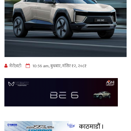
मेराेअटाे
10:56 am, बुधबार, मंसिर १२, २०८१
काठमाडौं ।