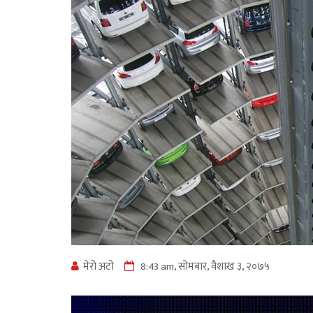
मेरो अटो
8:43 am, सोमबार, वैशाख ३, २०७५