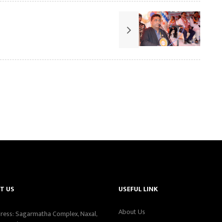
T US
USEFUL LINK
About Us
ress: Sagarmatha Complex, Naxal,