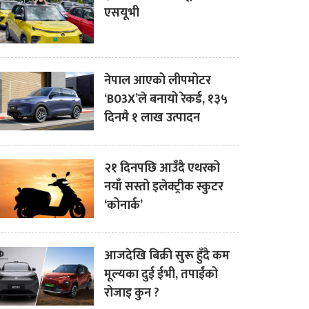
एसयूभी
नेपाल आएको लीपमोटर
‘B03X’ले बनायो रेकर्ड, १३५
दिनमै १ लाख उत्पादन
२१ दिनपछि आउँदै एथरको
नयाँ सस्तो इलेक्ट्रीक स्कुटर
‘कोनार्क’
आजदेखि बिक्री सुरू हुँदै कम
मूल्यका दुई ईभी, तपाईंको
रोजाइ कुन ?