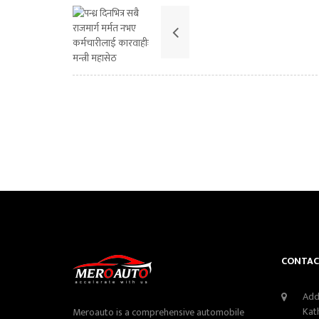
CONTAC
Add
Kat
Meroauto is a comprehensive automobile