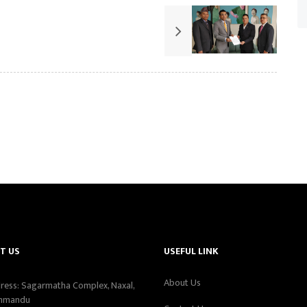
T US
USEFUL LINK
About Us
ress: Sagarmatha Complex, Naxal,
hmandu