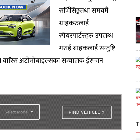
सर्भिसिङ्गतथा समयमै
ग्राहकरुलाई
स्पेयरपार्टस्हरु उपलब्ध
गराई ग्राहकलाई सन्तुष्टि
नकारी वारिस अटोमोबाइल्सका सन्चालक ईरफान
Select Model
FIND VEHICLE
T