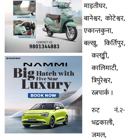
माइतीघर,
बानेश्वर, कोटेश्वर,
एकान्तकुना,
बल्खु, किर्तिपुर,
कलङ्की,
कालिमाटी,
त्रिपुरेश्वर,
रत्नपार्क ।
रुट नं.२-
भद्रकाली,
जमल,