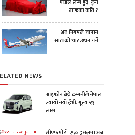
मोडल लन्च हुँदै, कुन
ब्राण्डका कति ?
अब निगमले जापान
साताको चार उडान गर्ने
ELATED NEWS
आइफोन बेच्ने कम्पनीले नेपाल
ल्यायो नयाँ ईभी, मूल्य २१
लाख
सीएफमोटो २५० डुअलमा अब