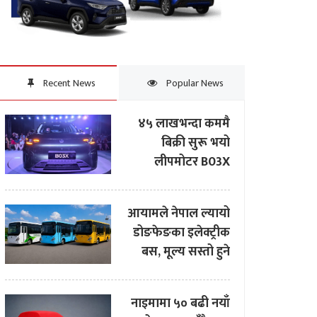
Recent News
Popular News
४५ लाखभन्दा कममै
बिक्री सुरू भयो
लीपमोटर B03X
आयामले नेपाल ल्यायो
डोङफेङका इलेक्ट्रीक
बस, मूल्य सस्तो हुने
नाइमामा ५० बढी नयाँ