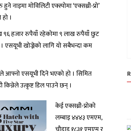
ुने नाइमा मोविलिटी एक्स्पोमा ‘एक्सथ्री-प्रो’
ो हो ।
ख ९६ हजार रुपैयाँ रहेकोमा ९ लाख रुपैयाँ छुट
ो । एसयूभी खोज्नेको लागि यो सबैभन्दा कम
ईले आफ्नो एसयूभी दिने भएको हो । सिमित
R
न्नेले उत्कृष्ट डिल पाउने छन् ।
केई एक्सथ्री-प्रोको
लम्बाइ ४४४३ एमएम,
चौडाइ १८३१ एमएम र