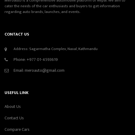
Meroauto is a comprehensive automobile platform of Nepal. We aim to
cater the needs of the car enthusiasts and buyers to get information
regarding auto brands, launches, and events.
CONTACT US
Address: Sagarmatha Complex, Naxal, Kathmandu
Phone:
+977 01-4593619
Email:
meroauto@gmail.com
USEFUL LINK
About Us
Contact Us
Compare Cars