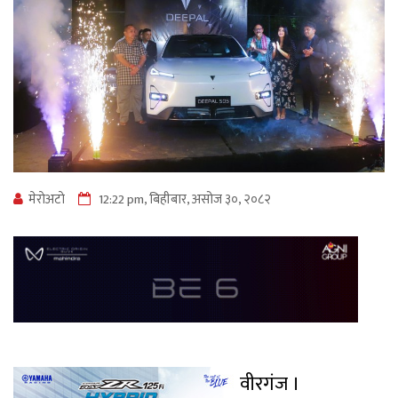
मेराेअटाे
12:22 pm, बिहीबार, असोज ३०, २०८२
वीरगंज ।