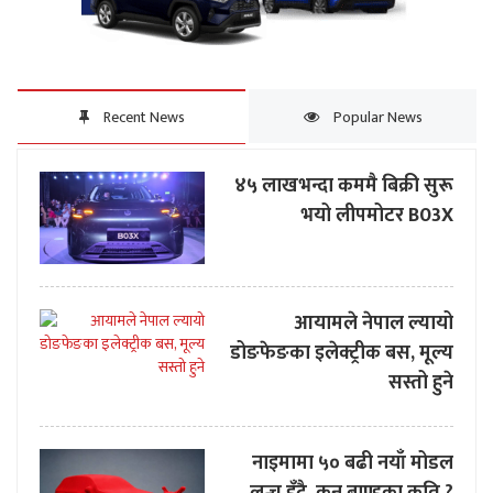
Recent News
Popular News
४५ लाखभन्दा कममै बिक्री सुरू
भयो लीपमोटर B03X
आयामले नेपाल ल्यायो
डोङफेङका इलेक्ट्रीक बस, मूल्य
सस्तो हुने
नाइमामा ५० बढी नयाँ मोडल
लन्च हुँदै, कुन ब्राण्डका कति ?