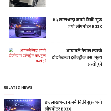
४५ लाखभन्दा कममै बिक्री सुरू
भयो लीपमोटर B03X
आयामले नेपाल ल्यायो
डोङफेङका इलेक्ट्रीक बस, मूल्य
सस्तो हुने
RELATED NEWS
४५ लाखभन्दा कममै बिक्री सुरू भयो
लीपमोटर B03X