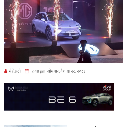
मेराेअटाे
7:48 pm, सोमबार, वैशाख २८, २०८३