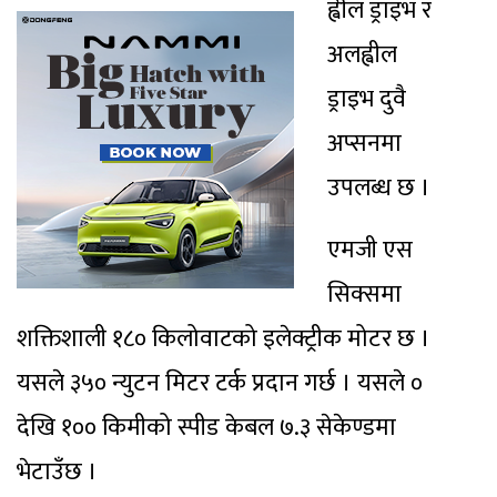
ह्वील ड्राइभ र
अलह्वील
ड्राइभ दुवै
अप्सनमा
उपलब्ध छ ।
एमजी एस
सिक्समा
शक्तिशाली १८० किलोवाटको इलेक्ट्रीक मोटर छ ।
यसले ३५० न्युटन मिटर टर्क प्रदान गर्छ । यसले ०
देखि १०० किमीको स्पीड केबल ७.३ सेकेण्डमा
भेटाउँछ ।