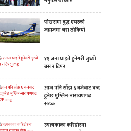
गर्नुैपर्छ यी काम
पोखरामा बुद्ध एयरको
जहाजमा चरा ठोकियो
११ जना घाइते हुनेगरी जुध्यो
बस र टिपर
आज पनि साँझ ६ बजेबाट बन्द
हुनेछ मुग्लिन-नारायणगढ
सडक
उपत्यकाका करिडोरमा