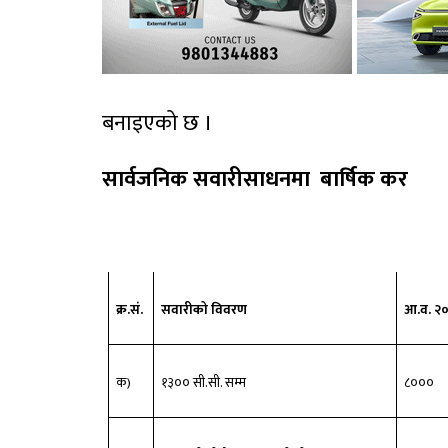
बनाइएको छ ।
सार्वजनिक सवारीसाधनमा
बार्षिक कर
क्र.सं.
सवारीको विवरण
आ.व. २
क)
१३०० सी.सी. सम्म
८०