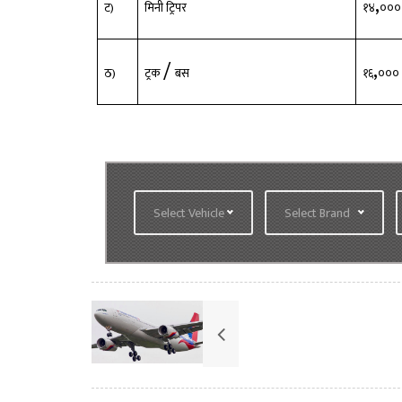
,
ट)
मिनी ट्रिपर
१४
०
/
,
ठ)
ट्रक
बस
१६
०
Select Vehicle
Select Brand