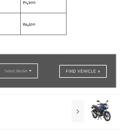
,
००
१५
४००
,
००
१७
६००
Select Model
FIND VEHICLE