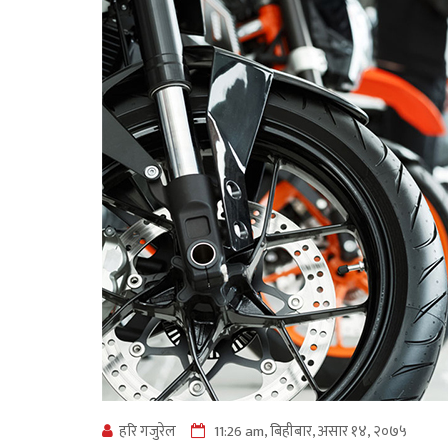
हरि गजुरेल
11:26 am, बिहीबार, असार १४, २०७५