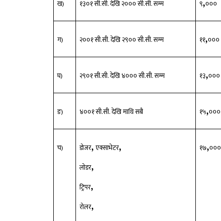
,
ख)
१३०१ सी.सी. देखि २००० सी.सी. सम्म
९
०
,
ग)
२००१ सी.सी. देखि २९०० सी.सी. सम्म
११
०
,
घ)
२९०१ सी.सी. देखि ४००० सी.सी. सम्म
१३
०
,
ङ)
४००१ सी.सी. देखि माथि सबै
१५
०
,
,
,
च)
डोजर
एक्साभेटर
१७
०
,
लोडर
,
ट्रिपर
,
रोलर