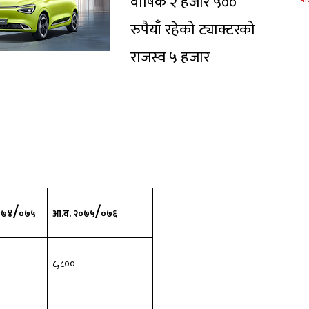
वार्षिक २ हजार ५००
रुपैयाँ रहेको ट्याक्टरको
राजस्व ५ हजार
/
/
०७४
०७५
आ.व. २०७५
०७६
,
००
८
८००