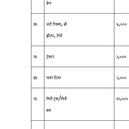
क्रेन
,
,
छ)
अटो रिक्सा
थ्री
४
०
,
ह्वीलर
टेम्पो
,
ज)
ट्रेक्टर
२
५
,
झ)
पावर टिलर
२
०
/
,
ञ)
मिनी ट्रक
मिनी
१२
०
बस