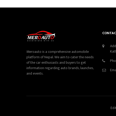
CONTAC
Add
Kat
Meroauto is a comprehensive automobile
platform of Nepal. We aim to cater the needs
Pho
of the car enthusiasts and buyers to get
information regarding auto brands, launches,
Ema
and events.
Edi