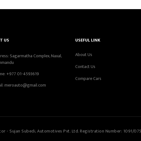
T US
USEFUL LINK
About Us
ress: Sagarmatha Complex, Naxal,
hmandu
Contact Us
ne:
+977 01-4593619
Compare Cars
il:
meroauto@gmail.com
tor - Sujan Subedi, Automotives Pvt. Ltd. Registration Number: 1091/07