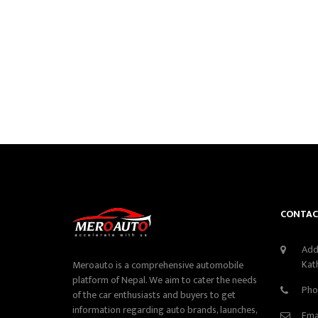
CONTAC
Add
Kat
Meroauto is a comprehensive automobile
platform of Nepal. We aim to cater the needs
Pho
of the car enthusiasts and buyers to get
information regarding auto brands, launches,
Ema