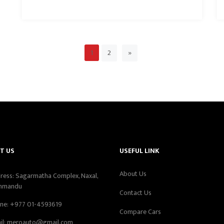
2
»
1
T US
USEFUL LINK
About Us
ress: Sagarmatha Complex, Naxal,
hmandu
Contact Us
ne:
+977 01-4593619
Compare Cars
il:
meroauto@gmail.com