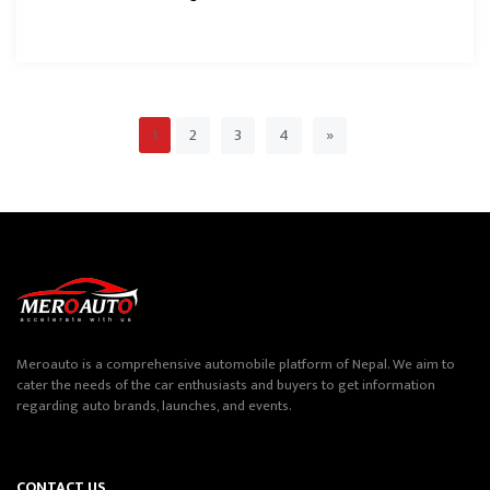
2
3
4
»
1
Meroauto is a comprehensive automobile platform of Nepal. We aim to
cater the needs of the car enthusiasts and buyers to get information
regarding auto brands, launches, and events.
CONTACT US