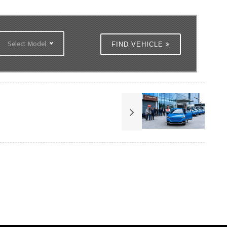
Select Model
FIND VEHICLE