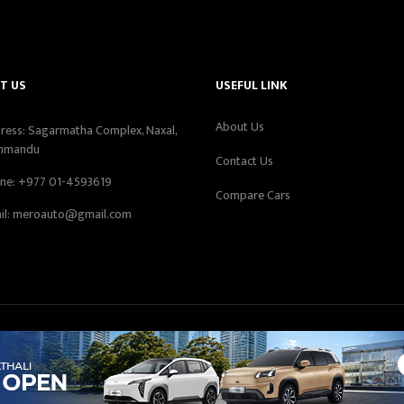
T US
USEFUL LINK
About Us
ress: Sagarmatha Complex, Naxal,
hmandu
Contact Us
ne:
+977 01-4593619
Compare Cars
il:
meroauto@gmail.com
tor - Sujan Subedi, Automotives Pvt. Ltd. Registration Number: 1091/07
otives Pvt. Ltd
All Rights Reserved. Designed & Developed by
Smartway