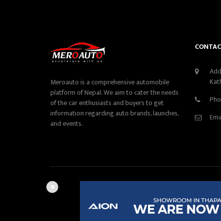
CONTAC
Add
Kat
Meroauto is a comprehensive automobile
platform of Nepal. We aim to cater the needs
Pho
of the car enthusiasts and buyers to get
information regarding auto brands, launches,
Ema
and events.
Edi
©Copyright
2026
Autom