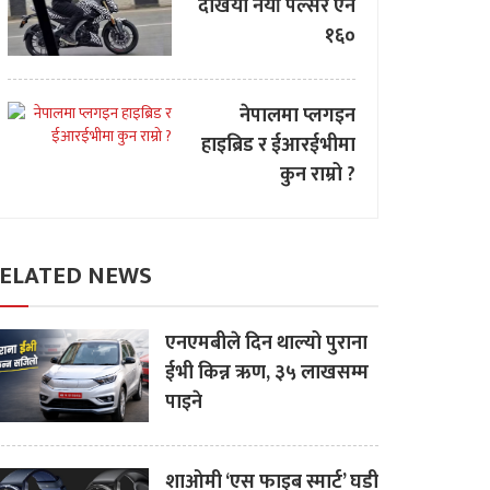
देखियो नयाँ पल्सर एन
१६०
नेपालमा प्लगइन
हाइब्रिड र ईआरईभीमा
कुन राम्रो ?
ELATED NEWS
एनएमबीले दिन थाल्यो पुराना
ईभी किन्न ऋण, ३५ लाखसम्म
पाइने
शाओमी ‘एस फाइब स्मार्ट’ घडी