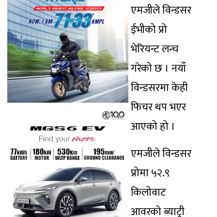
एमजीले विन्डसर
ईभीको प्रो
भेरियन्ट लन्च
गरेको छ । नयाँ
विन्डसरमा केही
फिचर थप भएर
आएको हो ।
एमजीले विन्डसर
प्रोमा ५२.९
किलोवाट
आवरको ब्याट्री