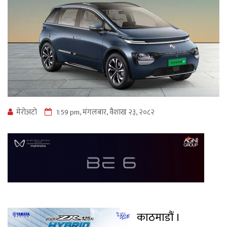
मेराेअटाे
1:59 pm, मंगलबार, वैशाख २३, २०८२
काठमाडौं ।