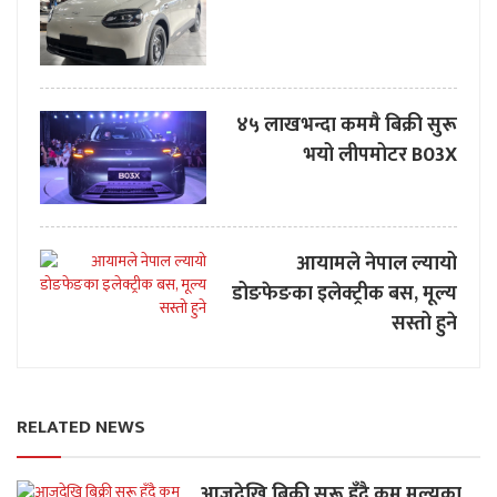
४५ लाखभन्दा कममै बिक्री सुरू
भयो लीपमोटर B03X
आयामले नेपाल ल्यायो
डोङफेङका इलेक्ट्रीक बस, मूल्य
सस्तो हुने
RELATED NEWS
आजदेखि बिक्री सुरू हुँदै कम मूल्यका