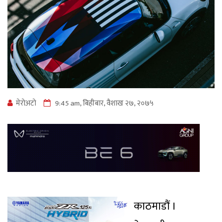
मेराेअटाे
9:45 am, बिहीबार, वैशाख २७, २०७५
काठमाडौं ।