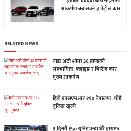
ईभीको दबदबा बीच नाइमामा
आकर्षण बन्न सक्ने ३ पेट्रोल कार
RELATED NEWS
नाडा अटो शोमा ३६ ब्राण्डको
सहभागिता, फ्लाइङ र भिन्टेज कार
मुख्य आकर्षण
हिरो एक्सएमआर २१० नेपालमा, चाँडै
बुकिङ खुल्ने
३ दिनमै १५० यूनिटभन्दा धेरै ट्रायम्फ