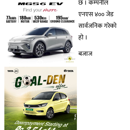
छ । कम्पनील
एनएस ४०० जेड
सार्वजनिक गरेको
हो ।
बजाज