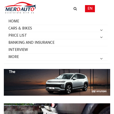
EN
HOME
निजी क्षेत्रले सवारी जाँचपास र प्रदूषण
CARS & BIKES
PRICE LIST
चेक गर्ने बाटो खुल्यो, लाइसेन्सको
BANKING AND INSURANCE
अवधि १० वर्ष
INTERVIEW
MORE