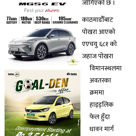
जोगिएको छ ।
काठमाडौँबाट
पोखरा आएको
एएचयु ६८१ को
जहाज पोखरा
विमानस्थलमा
अवतरका
क्रममा
हाइड्लिक
फेल हुँदा
धावन मार्ग