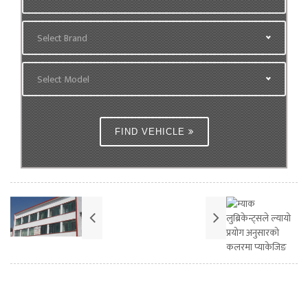
Select Brand
Select Model
FIND VEHICLE