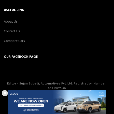
USEFUL LINK
About Us
Contact Us
Compare Cars
OUR FACEBOOK PAGE
Editor - Sujan Subedi, Automotives Pvt. Ltd. Registration Number:
1091/075-76
Automotives Pvt. Ltd
©Copyright
2026
All Rights Reserved.
Smartway Learning Technologies
Designed & Developed by