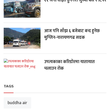
११ जना घाइते हुनेगरी जुध्यो बस र टिपर
आज पनि साँझ ६ बजेबाट बन्द हुनेछ
मुग्लिन-नारायणगढ सडक
उपत्यकाका करिडोरमा यातायात
चलाउन रोक
TAGS
buddha air