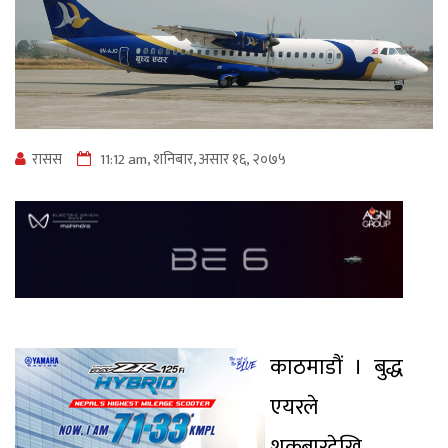
रासस
11:12 am, शनिबार, असार १६, २०७५
काठमाडौं । बुद्ध
एयरले
शुक्रबारदेखि